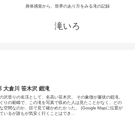
身体感覚から、世界のあり方をみる滝の記録
滝いろ
形 大倉川 笹木沢 鎧滝
の沢登りの名渓として、名高い笹木沢。 その象徴が簾状の鎧滝。
ぐりの範疇で、この滝を写真で収めた人は見たことがなく、どの
な空間なのか、目で見て確かめたかった。 (Google Mapに位置が
ているが誰もが気安く行くことはでき...