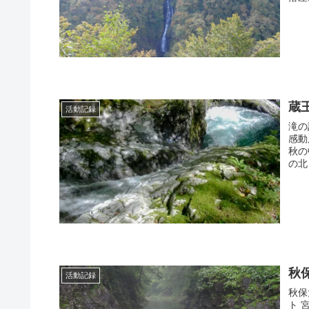
蔵
活動記録
滝の
感動
秋の
の北
秋
活動記録
秋保
ト 