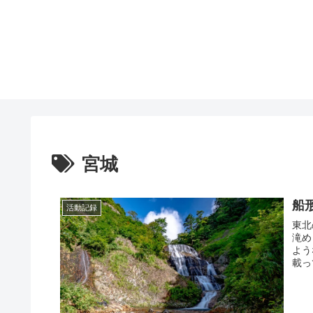
宮城
船
活動記録
東北
滝め
よう
載っ