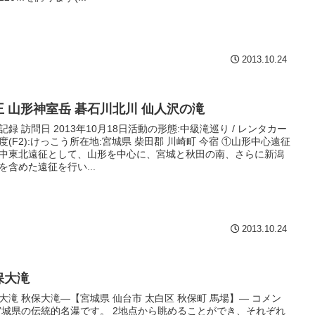
2013.10.24
王 山形神室岳 碁石川北川 仙人沢の滝
記録 訪問日 2013年10月18日活動の形態:中級滝巡り / レンタカー
度(F2):けっこう所在地:宮城県 柴田郡 川崎町 今宿 ①山形中心遠征
中東北遠征として、山形を中心に、宮城と秋田の南、さらに新潟
を含めた遠征を行い...
2013.10.24
保大滝
大滝 秋保大滝—【宮城県 仙台市 太白区 秋保町 馬場】— コメン
宮城県の伝統的名瀑です。 2地点から眺めることができ、それぞれ