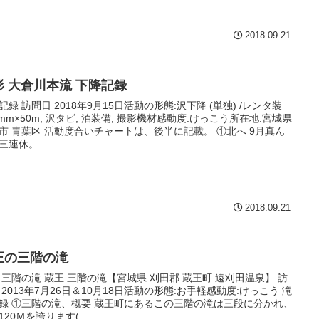
2018.09.21
形 大倉川本流 下降記録
記録 訪問日 2018年9月15日活動の形態:沢下降 (単独) /レンタ装
8mm×50m, 沢タビ, 泊装備, 撮影機材感動度:けっこう所在地:宮城県
市 青葉区 活動度合いチャートは、後半に記載。 ①北へ 9月真ん
三連休。...
2018.09.21
王の三階の滝
 三階の滝 蔵王 三階の滝【宮城県 刈田郡 蔵王町 遠刈田温泉】 訪
 2013年7月26日＆10月18日活動の形態:お手軽感動度:けっこう 滝
録 ①三階の滝、概要 蔵王町にあるこの三階の滝は三段に分かれ、
120Ｍを誇ります(...