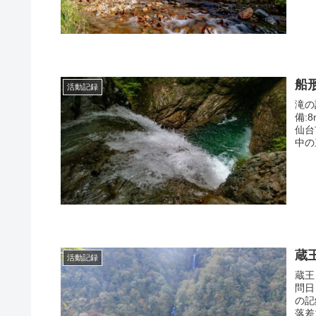
船
活動記録
滝の
備:
仙台
中の
蔵
活動記録
蔵王
問日
の記
落差