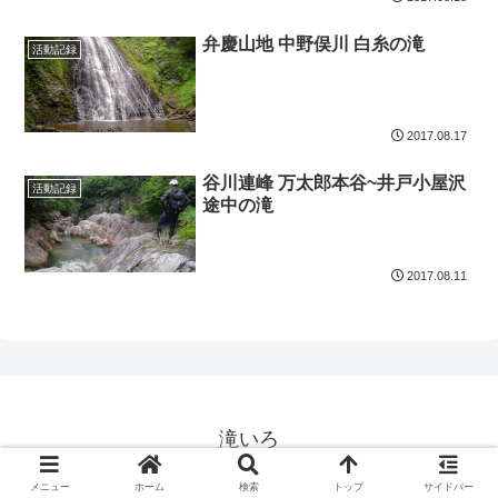
弁慶山地 中野俣川 白糸の滝
活動記録
2017.08.17
谷川連峰 万太郎本谷~井戸小屋沢
活動記録
途中の滝
2017.08.11
滝いろ
Copyright 滝いろ 2012-2026 All Rights Reserved.
メニュー
ホーム
検索
トップ
サイドバー