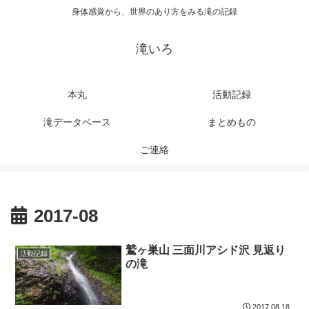
身体感覚から、世界のあり方をみる滝の記録
滝いろ
本丸
活動記録
滝データベース
まとめもの
ご連絡
2017-08
鷲ヶ巣山 三面川アシド沢 見返り
活動記録
の滝
2017.08.18