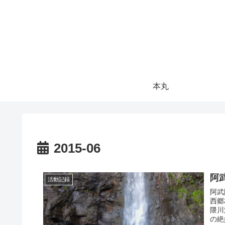
本丸
2015-06
阿
活動記録
阿武
西郷
隈川
の絶