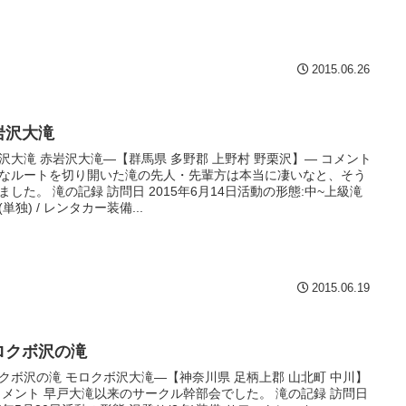
2015.06.26
岩沢大滝
沢大滝 赤岩沢大滝—【群馬県 多野郡 上野村 野栗沢】— コメント
なルートを切り開いた滝の先人・先輩方は本当に凄いなと、そう
ました。 滝の記録 訪問日 2015年6月14日活動の形態:中~上級滝
(単独) / レンタカー装備...
2015.06.19
ロクボ沢の滝
クボ沢の滝 モロクボ沢大滝—【神奈川県 足柄上郡 山北町 中川】
コメント 早戸大滝以来のサークル幹部会でした。 滝の記録 訪問日