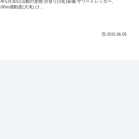
15年5月30日活動の形態:沢登り(3名)装備:サワートレッカー,
30m感動度(大滝):け...
2015.06.05