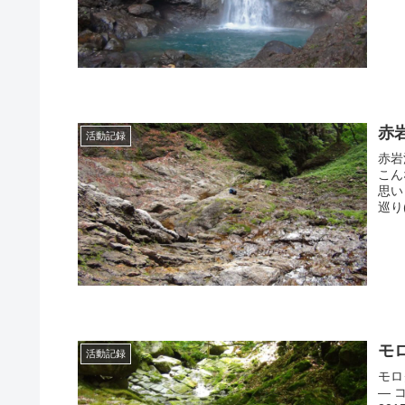
赤
活動記録
赤岩
こん
思い
巡り
モ
活動記録
モロ
— 