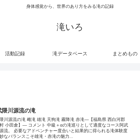
身体感覚から、世界のあり方をみる滝の記録
滝いろ
活動記録
滝データベース
まとめもの
武隈川源流の滝
隈川源流の滝 雌滝 雄滝 天狗滝 霧降滝 赤滝—【福島県 西白河郡
村 小田倉】— コメント 中級＋αの滝巡りとして適度なコース阿武
源流。 必要なアドベンチャー度合いと結果的に得られる滝体験度
妙なバランスこそ雄滝・赤滝の魅力...