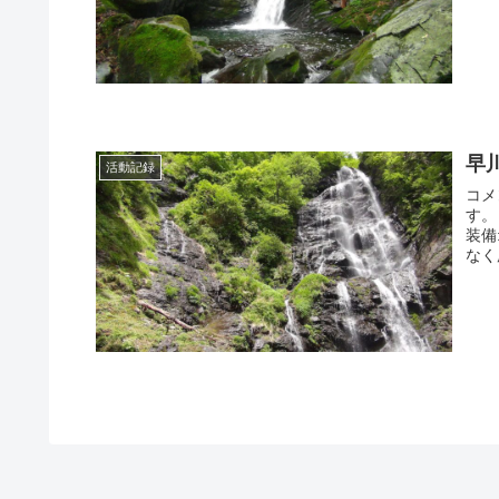
早
活動記録
コメ
す。
装備
なく