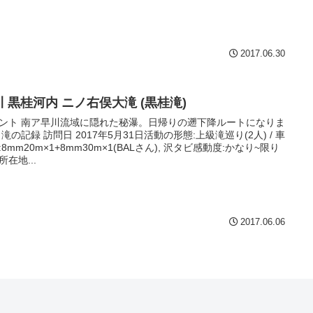
2017.06.30
川 黒桂河内 ニノ右俣大滝 (黒桂滝)
ント 南ア早川流域に隠れた秘瀑。日帰りの遡下降ルートになりま
 滝の記録 訪問日 2017年5月31日活動の形態:上級滝巡り(2人) / 車
:8mm20m×1+8mm30m×1(BALさん), 沢タビ感動度:かなり~限り
所在地...
2017.06.06