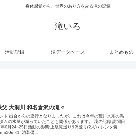
身体感覚から、世界のあり方をみる滝の記録
滝いろ
活動記録
滝データベース
まとめもの
秩父 大洞川 和名倉沢の滝々
ント 出合からの遡行となりましたが、これは今年の荒川水系の渇
ダムの水量が減っていたことも関係があります。 滝の記録 訪問日
17年6月24~25日活動の形態:上級滝巡り&沢登り(2人) / レンタ装
mm30m×1, 泊装備...