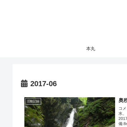
本丸
2017-06
奥
活動記録
コメ
水、
20
備:8