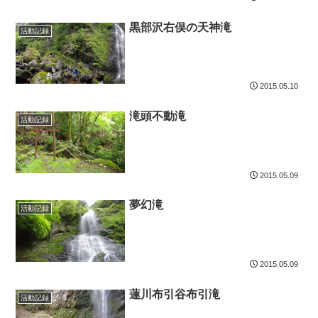
黒部沢右俣の天神滝
活動記録
2015.05.10
滝頭不動滝
活動記録
2015.05.09
夢幻滝
活動記録
2015.05.09
蓮川布引谷布引滝
活動記録