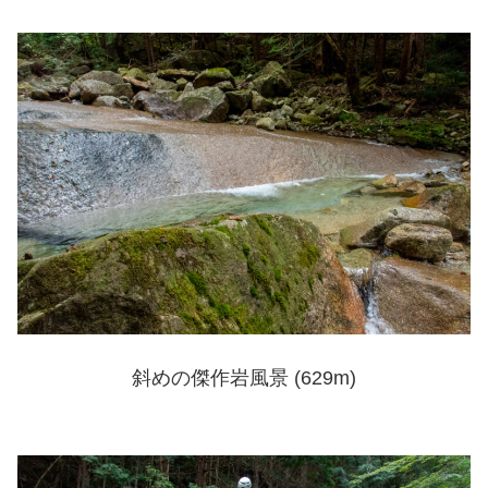
斜めの傑作岩風景 (629m)