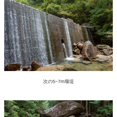
次の5~7m堰堤