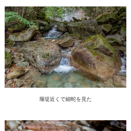
堰堤近くで細蛇を見た