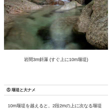
岩間3m斜瀑 (すぐ上に10m堰堤)
⑤ 堰堤と大ナメ
10m堰堤を越えると、2段2mの上に次なる堰堤