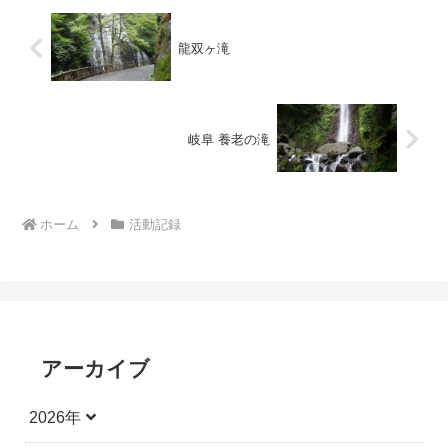
龍双ヶ滝
岐阜 養老の滝
ホーム
活動記録
アーカイブ
2026年