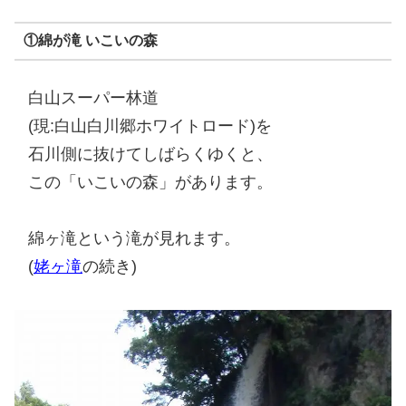
①綿が滝 いこいの森
白山スーパー林道
(現:白山白川郷ホワイトロード)を
石川側に抜けてしばらくゆくと、
この「いこいの森」があります。
綿ヶ滝という滝が見れます。
(
姥ヶ滝
の続き)