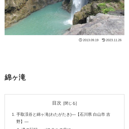
2013.09.19
2023.11.26
綿ヶ滝
目次
手取渓谷と綿ヶ滝(わたがたき)—【石川県 白山市 吉
野】—