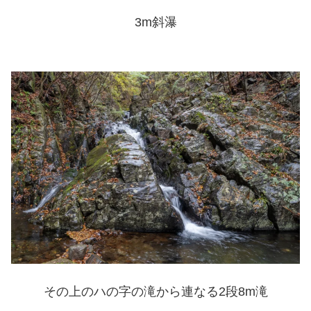
3m斜瀑
その上のハの字の滝から連なる2段8m滝