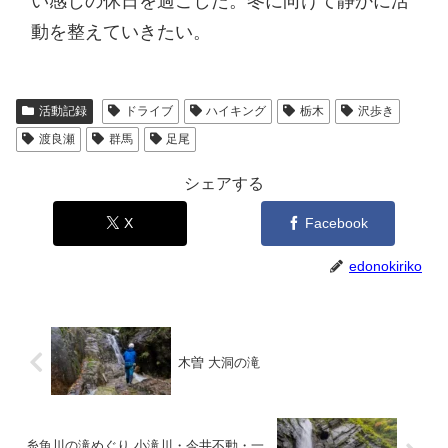
い感じの休日を過ごした。冬に向けて静かに活
動を整えていきたい。
活動記録
ドライブ
ハイキング
栃木
沢歩き
渡良瀬
群馬
足尾
シェアする
X
Facebook
edonokiriko
木曽 大洞の滝
糸魚川の滝めぐり 小滝川・今井不動・一