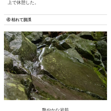
上で休憩した。
④ 枯れて脱渓
艶やかな岩肌