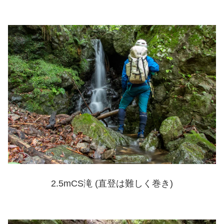
2.5mCS滝 (直登は難しく巻き)