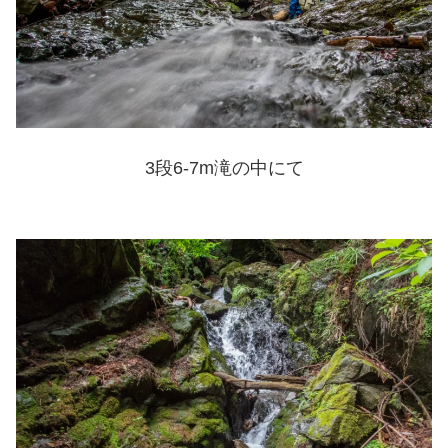
3段6-7m滝の中にて