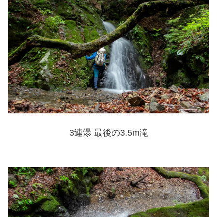
3連瀑 最後の3.5m滝