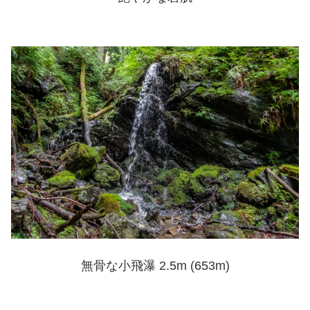
無骨な小飛瀑 2.5m (653m)