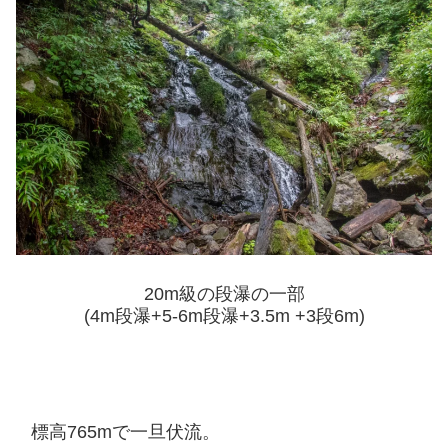
20m級の段瀑の一部
(4m段瀑+5-6m段瀑+3.5m +3段6m)
標高765mで一旦伏流。