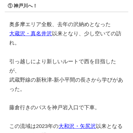
① 神戸川へ！
奥多摩エリア全般、去年の沢納めとなった
大蔵沢・真名井沢
以来となり、少し空いての訪
れ。
引っ越しにより新しいルートで西を目指した
が、
武蔵野線の新秋津-新小平間の長さから学びがあ
った。
藤倉行きのバスを神戸岩入口で下車。
この流域は2023年の
大和沢・矢尻沢
以来となる