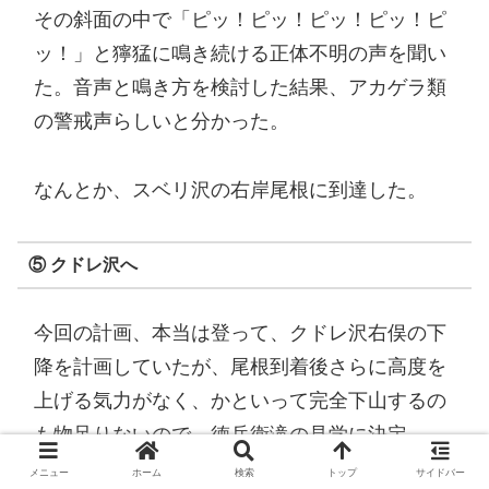
その斜面の中で「ピッ！ピッ！ピッ！ピッ！ピ
ッ！」と獰猛に鳴き続ける正体不明の声を聞い
た。音声と鳴き方を検討した結果、アカゲラ類
の警戒声らしいと分かった。
なんとか、スベリ沢の右岸尾根に到達した。
⑤ クドレ沢へ
今回の計画、本当は登って、クドレ沢右俣の下
降を計画していたが、尾根到着後さらに高度を
上げる気力がなく、かといって完全下山するの
も物足りないので、徳兵衛滝の見学に決定。
メニュー
ホーム
検索
トップ
サイドバー