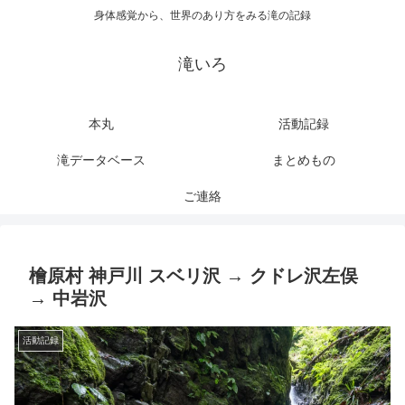
身体感覚から、世界のあり方をみる滝の記録
滝いろ
本丸
活動記録
滝データベース
まとめもの
ご連絡
檜原村 神戸川 スベリ沢 → クドレ沢左俣
→ 中岩沢
活動記録