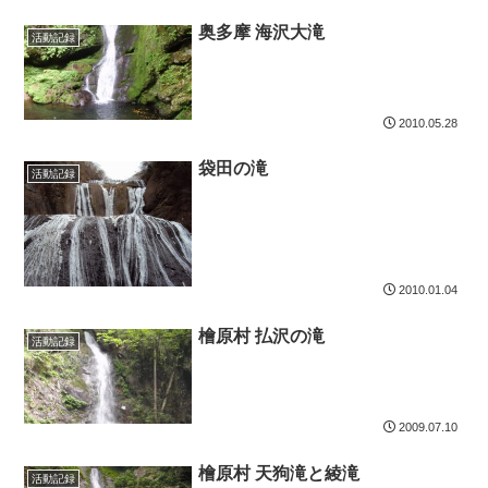
奥多摩 海沢大滝
活動記録
2010.05.28
袋田の滝
活動記録
2010.01.04
檜原村 払沢の滝
活動記録
2009.07.10
檜原村 天狗滝と綾滝
活動記録