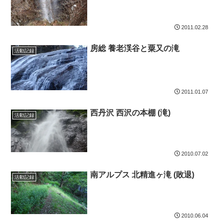
2011.02.28
房総 養老渓谷と粟又の滝
活動記録
2011.01.07
西丹沢 西沢の本棚 (滝)
活動記録
2010.07.02
南アルプス 北精進ヶ滝 (敗退)
活動記録
2010.06.04