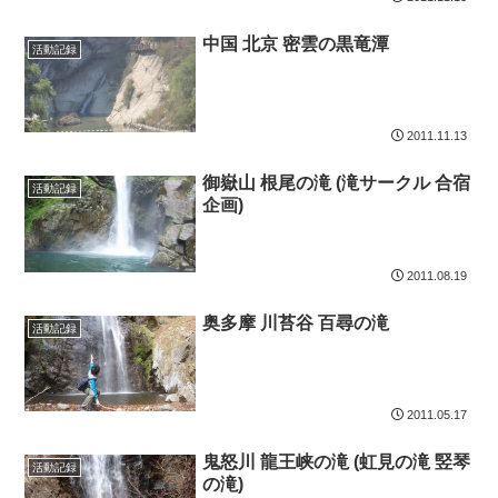
中国 北京 密雲の黒竜潭
活動記録
2011.11.13
御嶽山 根尾の滝 (滝サークル 合宿
活動記録
企画)
2011.08.19
奥多摩 川苔谷 百尋の滝
活動記録
2011.05.17
鬼怒川 龍王峡の滝 (虹見の滝 竪琴
活動記録
の滝)