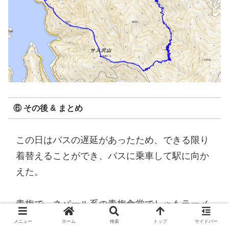
⑥ その後 & まとめ
この日はバスの遅延があったため、できる限り
着替えることができ、バスに乗車して駅に向か
えた。
青梅で、ネパール系の青梅食堂でしゃもラーメ
ンを美味しく食していたのだが、歯痛が発生し
メニュー
ホーム
検索
トップ
サイドバー